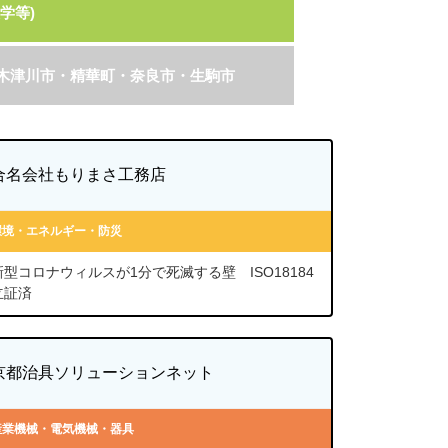
学等)
木津川市・精華町・奈良市・生駒市
合名会社もりまさ工務店
環境・エネルギー・防災
新型コロナウィルスが1分で死滅する壁 ISO18184
立証済
京都治具ソリューションネット
産業機械・電気機械・器具