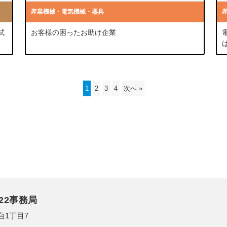
産業機械・電気機械・器具
試
お客様の困ったお助け企業
1
2
3
4
次へ »
22事務局
台1丁目7